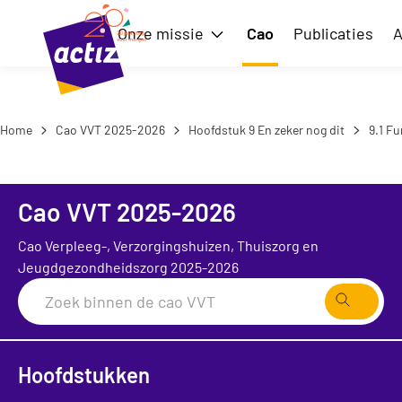
Naar hoofdinhoud
Naar menu
Onze missie
Cao
Publicaties
A
Toon submenu voor Onze m
Naar de homepage
Home
Cao VVT 2025-2026
Hoofdstuk 9 En zeker nog dit
9.1 Fu
Cao VVT 2025-2026
Cao Verpleeg-, Verzorgingshuizen, Thuiszorg en
Jeugdgezondheidszorg 2025-2026
Zoeken
Hoofdstukken