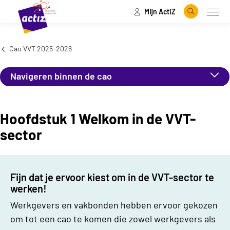
Mijn ActiZ
Naar hoofdinhoud
Naar menu
Zoeken
Open
Naar de homepage
Cao VVT 2025-2026
Navigeren binnen de cao
Hoofdstuk 1 Welkom in de VVT-
sector
Fijn dat je ervoor kiest om in de VVT-sector te
werken!
Werkgevers en vakbonden hebben ervoor gekozen
om tot een cao te komen die zowel werkgevers als