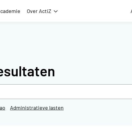
cademie
Over ActiZ
issie
Toon submenu voor Over ActiZ
esultaten
ao
Administratieve lasten