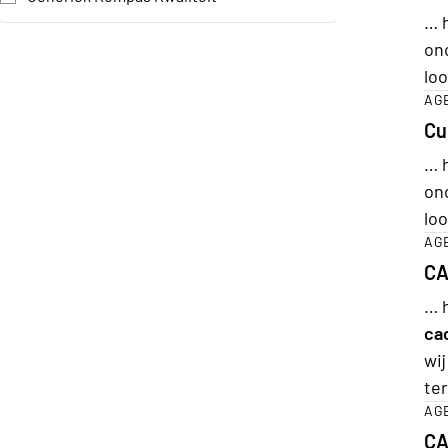
… 
on
loo
AG
Cu
… 
on
loo
AG
CA
… 
ca
wi
te
AG
CA