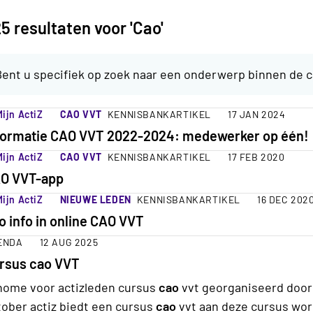
5 resultaten voor 'Cao'
Bent u specifiek op zoek naar een onderwerp binnen de 
ijn ActiZ
CAO VVT
KENNISBANKARTIKEL
17 JAN 2024
formatie CAO VVT 2022-2024: medewerker op één!
ijn ActiZ
CAO VVT
KENNISBANKARTIKEL
17 FEB 2020
O VVT-app
ijn ActiZ
NIEUWE LEDEN
KENNISBANKARTIKEL
16 DEC 202
o info in online CAO VVT
ENDA
12 AUG 2025
rsus cao VVT
home voor actizleden cursus
cao
vvt georganiseerd door 
tober actiz biedt een cursus
cao
vvt aan deze cursus wo