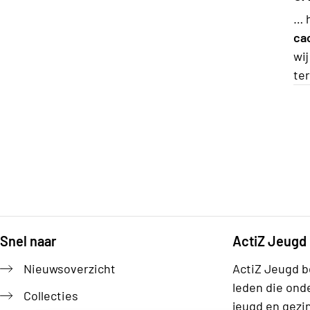
… 
ca
wi
te
Snel naar
ActiZ Jeugd
Footer
Nieuwsoverzicht
ActiZ Jeugd b
leden die ond
Collecties
jeugd en gezi