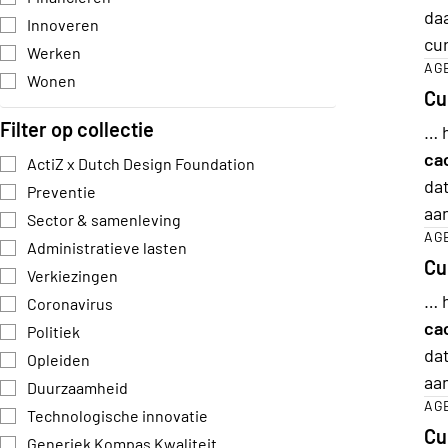
daa
Innoveren
cu
Werken
AG
Wonen
Cu
Filter op collectie
… 
ca
ActiZ x Dutch Design Foundation
dat
Preventie
aa
Sector & samenleving
AG
Administratieve lasten
Cu
Verkiezingen
… 
Coronavirus
ca
Politiek
dat
Opleiden
aa
Duurzaamheid
AG
Technologische innovatie
Cu
Generiek Kompas Kwaliteit