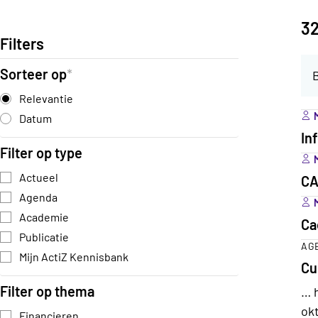
32
Filters
Sorteer op
Relevantie
M
Datum
In
Filter op type
M
Actueel
CA
Agenda
M
Academie
Ca
Publicatie
AG
Mijn ActiZ Kennisbank
Cu
Filter op thema
… 
ok
Financieren