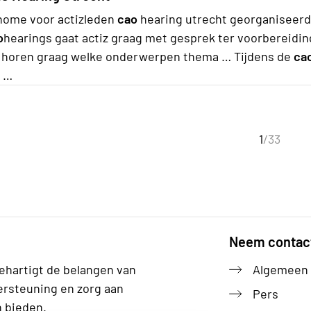
home voor actizleden
cao
hearing utrecht georganiseerd 
o
hearings gaat actiz graag met gesprek ter voorbereidi
j horen graag welke onderwerpen thema … Tijdens de
ca
r …
Huidige 
1
/33
Neem contac
ehartigt de belangen van
Algemeen
ersteuning en zorg aan
Pers
n bieden.