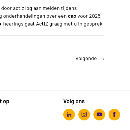
door actiz log aan melden tijdens
ng onderhandelingen over een
cao
voor 2025
o
-hearings gaat ActiZ graag met u in gesprek
pagina
Volgende
t op
Volg ons
Actiz linkedin
Actiz instagram
Actiz youtube
Actiz fa