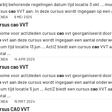
rbij behorende regelingen datum tijd locatie 3 okt … mog
rsus
cao
VVT aan. In deze cursus wordt ingegaan op een 
ENDA
9 MEI 2025
rsus cao VVT
home voor actizleden cursus
cao
vvt georganiseerd door 
o
vvt aan deze cursus wordt ingegaan een aantal onder
um tijd locatie 13 jun … ActiZ biedt een cursus
cao
VVT aa
ntal …
ENDA
14 APR 2025
rsus cao VVT
home voor actizleden cursus
cao
vvt georganiseerd door 
o
vvt aan deze cursus wordt ingegaan een aantal onder
um tijd locatie 5 jun … ActiZ biedt een cursus
cao
VVT aa
ntal …
ENDA
15 MRT 2024
rsus CAO VVT