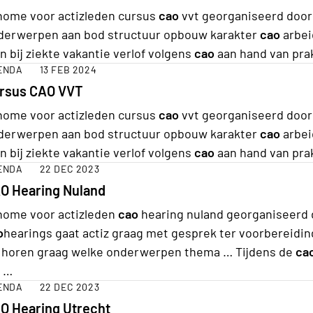
home voor actizleden cursus
cao
vvt georganiseerd door 
derwerpen aan bod structuur opbouw karakter
cao
arbei
n bij ziekte vakantie verlof volgens
cao
aan hand van pra
ENDA
13 FEB 2024
rsus CAO VVT
home voor actizleden cursus
cao
vvt georganiseerd door 
derwerpen aan bod structuur opbouw karakter
cao
arbei
n bij ziekte vakantie verlof volgens
cao
aan hand van pra
ENDA
22 DEC 2023
O Hearing Nuland
home voor actizleden
cao
hearing nuland georganiseerd d
o
hearings gaat actiz graag met gesprek ter voorbereidi
j horen graag welke onderwerpen thema … Tijdens de
ca
r …
ENDA
22 DEC 2023
O Hearing Utrecht