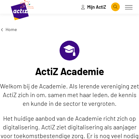
Mijn ActiZ
Naar hoofdinhoud
Naar menu
Zoeken
Open
Agenda overzicht
Naar de homepage
Home
ActiZ Academie
Welkom bij de Academie. Als lerende vereniging zet
ActiZ zich in om, samen met haar leden, de kennis
en kunde in de sector te vergroten.
Het huidige aanbod van de Academie richt zich op
digitalisering. ActiZ ziet digitalisering als aanjager
voor toekomstbestendige zorg. Er is nog veel nodig