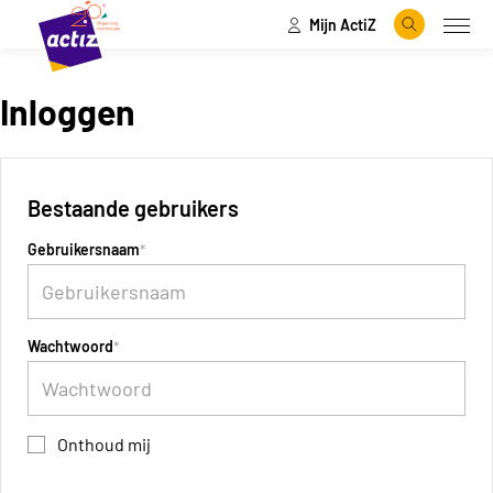
Mijn ActiZ
Naar hoofdinhoud
Naar menu
Zoeken
Open
Naar de homepage
Inloggen
Bestaande gebruikers
Gebruikersnaam
Wachtwoord
Onthoud mij