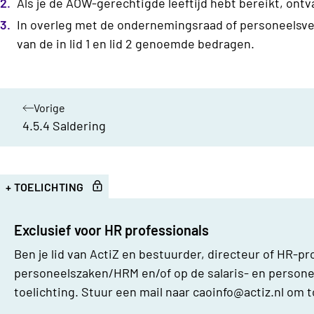
Als je de AOW-gerechtigde leeftijd hebt bereikt, ontv
In overleg met de ondernemingsraad of personeelsve
van de in lid 1 en lid 2 genoemde bedragen.
Vorige
hoofdstuk:
4.5.4 Saldering
+ TOELICHTING
Bijlages
Exclusief voor HR professionals
Ben je lid van ActiZ en bestuurder, directeur of HR-p
personeelszaken/HRM en/of op de salaris- en personee
toelichting. Stuur een mail naar
caoinfo@actiz.nl
om t