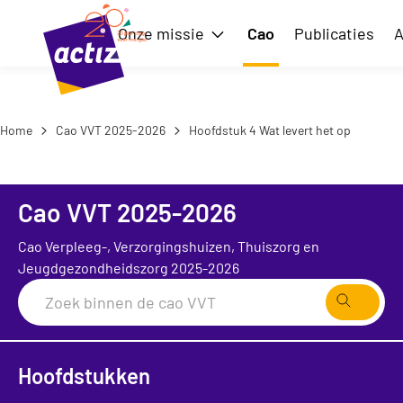
Naar hoofdinhoud
Naar menu
Onze missie
Cao
Publicaties
A
Toon submenu voor Onze m
Naar de homepage
Home
Cao VVT 2025-2026
Hoofdstuk 4 Wat levert het op
Cao VVT 2025-2026
Cao Verpleeg-, Verzorgingshuizen, Thuiszorg en
Jeugdgezondheidszorg 2025-2026
Zoeken
Hoofdstukken