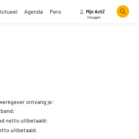
Actueel
Agenda
Pers
Mijn ActiZ
Zoeke
Inloggen
e werkgever ontvang je:
rband;
nd netto uitbetaald;
etto uitbetaald.