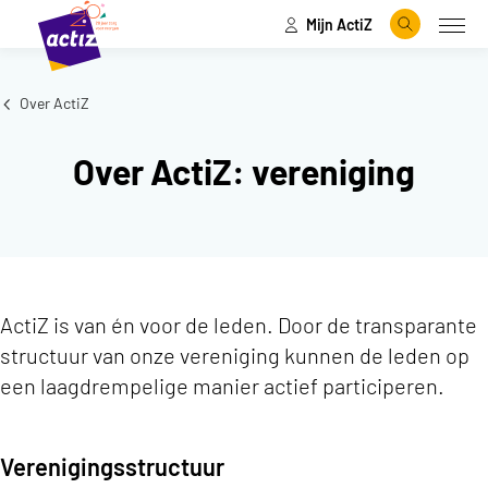
Mijn ActiZ
Naar hoofdinhoud
Naar menu
Zoeken
Open
Naar de homepage
Over ActiZ
Over ActiZ: vereniging
ActiZ is van én voor de leden. Door de transparante
structuur van onze vereniging kunnen de leden op
een laagdrempelige manier actief participeren.
Verenigingsstructuur