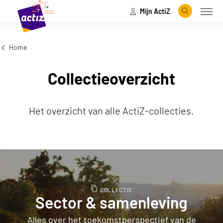
Mijn ActiZ
Naar hoofdinhoud
Naar menu
Zoeken
Open
Naar de homepage
Home
Collectieoverzicht
Het overzicht van alle ActiZ-collecties.
Het nieuwste aanbod
COLLECTIE
Sector & samenleving
Alles over het toekomstperspectief van de