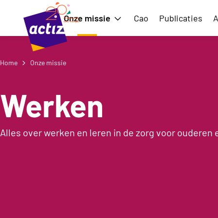
Naar hoofdinhoud
Naar menu
Onze missie
Cao
Publicaties
A
Toon submenu voor Onze m
Naar de homepage
Home
Onze missie
Werken
Alles over werken en leren in de zorg voor ouderen 