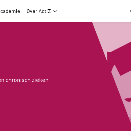
cademie
Over ActiZ
issie
Toon submenu voor Over ActiZ
en chronisch zieken