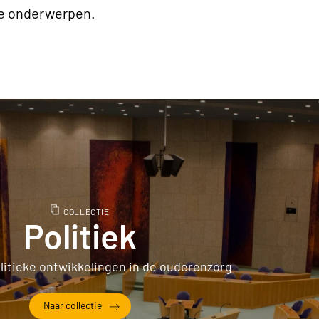
ke onderwerpen.
COLLECTIE
Politiek
olitieke ontwikkelingen in de ouderenzorg
Naar collectie
Politiek