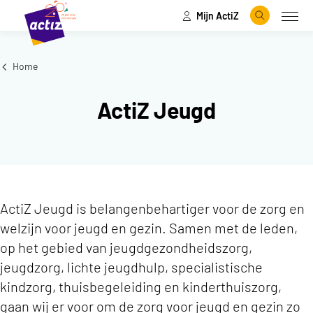
Mijn ActiZ
Naar hoofdinhoud
Naar menu
Zoeken
Open
Naar de homepage
Home
ActiZ Jeugd
ActiZ Jeugd is belangenbehartiger voor de zorg en
welzijn voor jeugd en gezin. Samen met de leden,
op het gebied van jeugdgezondheidszorg,
jeugdzorg, lichte jeugdhulp, specialistische
kindzorg, thuisbegeleiding en kinderthuiszorg,
gaan wij er voor om de zorg voor jeugd en gezin zo