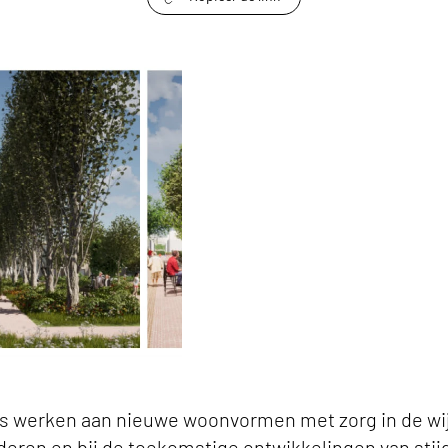
link om te delen
n inspireren' keyvisual
s werken aan nieuwe woonvormen met zorg in de wijk.
ren en bij de toekomstige ontwikkelingen van stij