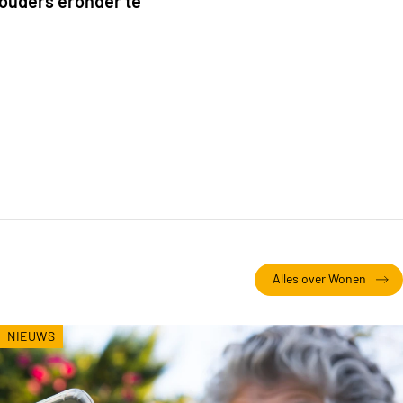
houders eronder te
Alles over Wonen
NIEUWS