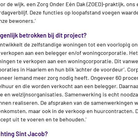
r de wijk, een Zorg Onder Eén Dak (ZOED)-praktijk, ons 
rdagverblijf. Deze functies op loopafstand voegen waard
onze bewoners.'
igenlijk betrokken bij dit project?
ontwikkelt de zelfstandige woningen tot een voorlopig o
verkopen aan een belegger en/of woningcorporatie. Het
ingen te verkopen aan een woningcorporatie. Dit vanweg
poraties in Haarlem en hun blik ‘achter de voordeur’. C
neer iemand meer zorg nodig heeft. Ongeveer 60 procen
lhuur en die worden verkocht aan een belegger. Daarn
 en welzijnsorganisaties. Samenwerking is echt noodzak
kunnen realiseren. De afspraken van de samenwerkingen 
komsten, maar ook in de verkoop en huurcontracten. Da
cept uit te voeren en te behouden.'
ichting Sint Jacob?