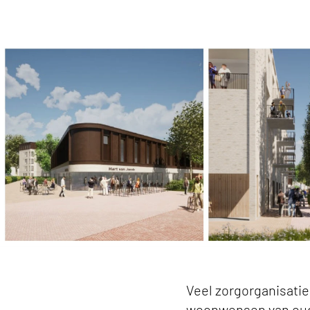
Bart Bram Spruit: 'Ik hoop dat we mensen kunne
Veel zorgorganisatie
woonwensen van oude