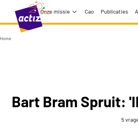
Naar hoofdinhoud
Naar menu
Onze missie
Cao
Publicaties
A
Toon submenu voor Onze m
Home
Naar de homepage
Bart Bram Spruit: '
5 vrag