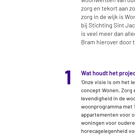
zorg en tekort aan 
zorg in de wijk is 
bij Stichting Sint J
is veel meer dan all
Bram hierover door t
1
Wat houdt het proje
'Onze visie is om het 
concept Wonen, Zorg e
levendigheid in de wo
woonprogramma met 16
appartemen­ten voor ou
woningen voor ouderen
horecagelegenheid voo