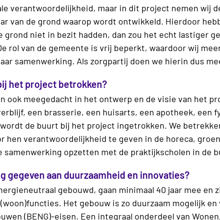
le verantwoordelijkheid, maar in dit project nemen wij de
aar van de grond waarop wordt ontwikkeld. Hierdoor hebb
de grond niet in bezit hadden, dan zou het echt lastiger g
 De rol van de gemeente is vrij beperkt, waardoor wij mee
ar samenwerking. Als zorgpartij doen we hierin dus meer
ij het project betrokken?
 ook meegedacht in het ontwerp en de visie van het pro
blijf, een bras­serie, een huisarts, een apotheek, een f
 wordt de buurt bij het project ingetrokken. We betrekk
oor hen verantwoordelijkheid te geven in de horeca, groen
e samenwerking opzetten met de praktijkscholen in de bu
ing gegeven aan duurzaamheid en innovaties?
energieneutraal gebouwd, gaan minimaal 40 jaar mee en z
 (woon)functies. Het gebouw is zo duurzaam mogelijk en 
ouwen (BENG)-eisen. Een integraal onderdeel van Wonen