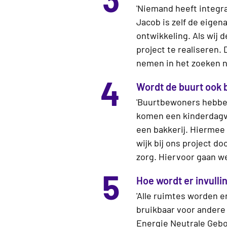
'Niemand heeft integra
Jacob is zelf de eigen
ontwikkeling. Als wij 
project te realiseren.
nemen in het zoeken na
4
Wordt de buurt ook b
'Buurtbewoners hebben
komen een kinderdagver
een bakkerij. Hiermee
wijk bij ons project d
zorg. Hiervoor gaan w
5
Hoe wordt er invull
'Alle ruimtes worden 
bruikbaar voor andere
Energie Neutrale Geb