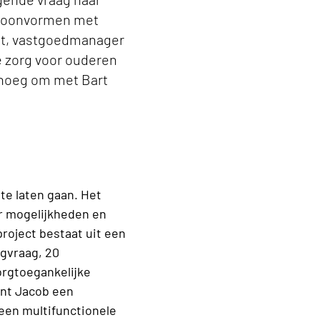
 woonvormen met
uit, vastgoedmanager
de zorg voor ouderen
genoeg om met Bart
te laten gaan. Het
r mogelijkheden en
roject bestaat uit een
gvraag, 20
orgtoe­gankelijke
int Jacob een
een multifunctionele