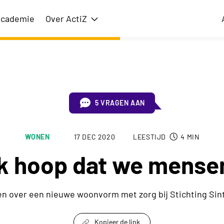
cademie
Over ActiZ
issie
Toon submenu voor Over ActiZ
5 VRAGEN AAN
WONEN
17 DEC 2020
LEESTIJD
4
MIN
Ik hoop dat we mense
en over een nieuwe woonvorm met zorg bij Stichting Sin
Kopieer de link