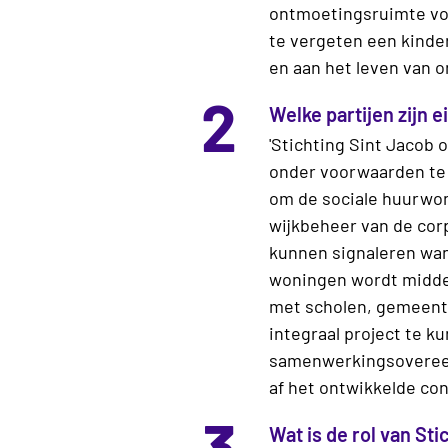
ontmoe­tingsruimte voo
te vergeten een kinde
en aan het leven van 
2
Welke partijen zijn e
'Stichting Sint Jacob 
onder voorwaarden te 
om de sociale huurwon
wijkbeheer van de cor
kunnen signaleren wan
woningen wordt midde
met scholen, gemeente
integraal project te 
samenwerkingsovereen
af het ontwikkelde con
3
Wat is de rol van St