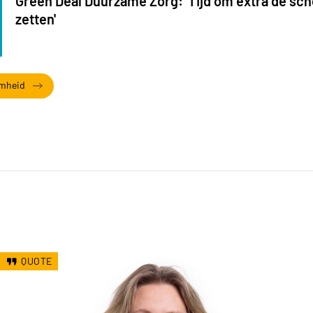
Green Deal Duurzame Zorg: 'Tijd om extra de sc
zetten'
amheid
QUOTE