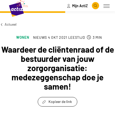
Mijn ActiZ
Naar hoofdinhoud
Naar menu
Zoeken
Open
Naar de homepage
Actueel
WONEN
NIEUWS
4 OKT 2021
LEESTIJD
3
MIN
Waardeer de cliëntenraad of de
bestuurder van jouw
zorgorganisatie:
medezeggenschap doe je
samen!
Kopieer de link
link om te delen