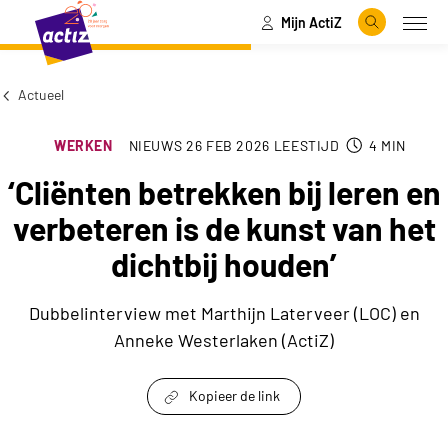
Mijn ActiZ
Naar hoofdinhoud
Naar menu
Zoeken
Open
Naar de homepage
Actueel
WERKEN
NIEUWS
26 FEB 2026
LEESTIJD
4
MIN
‘Cliënten betrekken bij leren en
verbeteren is de kunst van het
dichtbij houden’
Dubbelinterview met Marthijn Laterveer (LOC) en
Anneke Westerlaken (ActiZ)
Kopieer de link
link om te delen