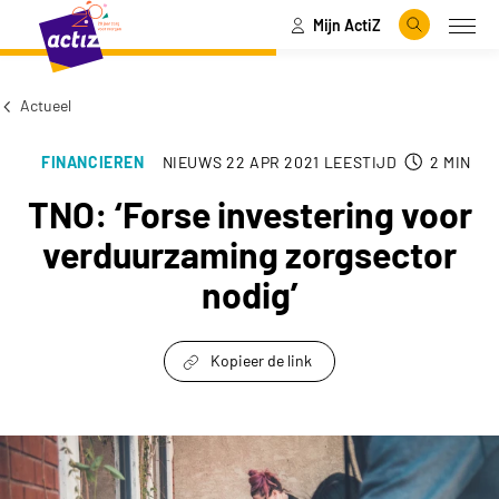
Mijn ActiZ
Naar hoofdinhoud
Naar menu
Zoeken
Open
Naar de homepage
Actueel
FINANCIEREN
NIEUWS
22 APR 2021
LEESTIJD
2
MIN
TNO: ‘Forse investering voor
verduurzaming zorgsector
nodig’
Kopieer de link
link om te delen
TNO: ‘Forse investering voor verduurzaming zo