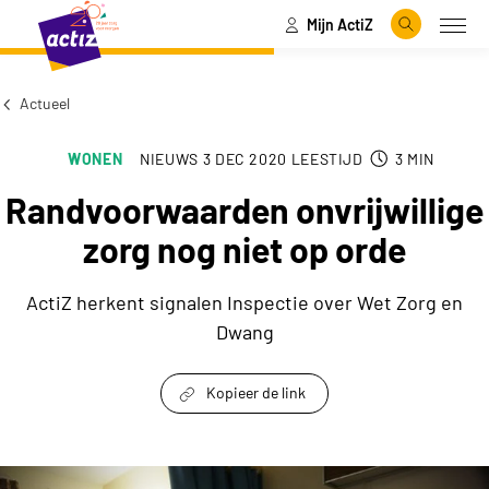
Mijn ActiZ
Naar hoofdinhoud
Naar menu
Zoeken
Open
Naar de homepage
Actueel
WONEN
NIEUWS
3 DEC 2020
LEESTIJD
3
MIN
Randvoorwaarden onvrijwillige
zorg nog niet op orde
ActiZ herkent signalen Inspectie over Wet Zorg en
Dwang
Kopieer de link
link om te delen