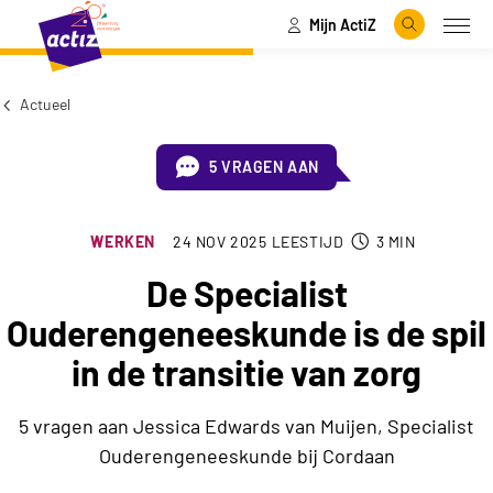
Mijn ActiZ
Naar hoofdinhoud
Naar menu
Zoeken
Open
Naar de homepage
Actueel
5 VRAGEN AAN
WERKEN
24 NOV 2025
LEESTIJD
3
MIN
De Specialist
Ouderengeneeskunde is de spil
in de transitie van zorg
5 vragen aan Jessica Edwards van Muijen, Specialist
Ouderengeneeskunde bij Cordaan