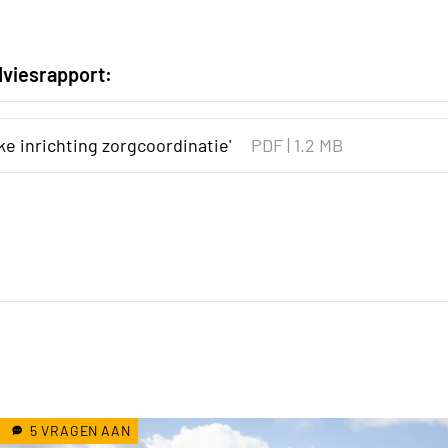
dviesrapport:
jke inrichting zorgcoordinatie'
PDF
|
1.2 MB
5 VRAGEN AAN