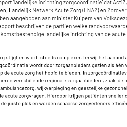
pport ‘landelijke inrichting zorgcoördinatie’ dat Act
Een, Landelijk Netwerk Acute Zorg (LNAZ) en Zorgve
bben aangeboden aan minister Kuipers van Volksgez
rapport beschrijven de partijen welke randvoorwaard
komstbestendige landelijke inrichting van de acute 
rg stijgt en wordt steeds complexer, terwijl het aanbod 
gcoördinatie wordt door zorgaanbieders gezien als één 
 de acute zorg het hoofd te bieden. In zorgcoördinatie
eren verschillende regionale zorgaanbieders, zoals de h
ambulancezorg, wijkverpleging en geestelijke gezondhei
 acute zorgvragen. Hierdoor krijgen patiënten sneller d
p de juiste plek en worden schaarse zorgverleners efficië