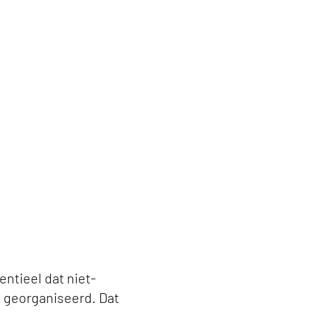
ute zorg' keyvisual
ntieel dat niet-
 georganiseerd. Dat