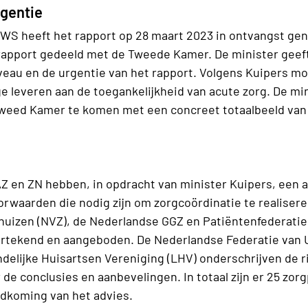
rgentie
VWS heeft het rapport op 28 maart 2023 in ontvangst gen
apport gedeeld met de Tweede Kamer. De minister geeft in
iveau en de urgentie van het rapport. Volgens Kuipers m
ge leveren aan de toegankelijkheid van acute zorg. De mi
Tweed Kamer te komen met een concreet totaalbeeld van
AZ en ZN hebben, in opdracht van minister Kuipers, een 
rwaarden die nodig zijn om zorgcoördinatie te realiser
huizen (NVZ), de Nederlandse GGZ en Patiëntenfederati
rtekend en aangeboden. De Nederlandse Federatie van U
delijke Huisartsen Vereniging (LHV) onderschrijven de r
 de conclusies en aanbevelingen. In totaal zijn er 25 zor
ndkoming van het advies.