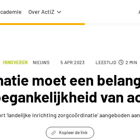
cademie
Over ActiZ
issie
Toon submenu voor Over ActiZ
INNOVEREN
NIEUWS
5 APR 2023
LEESTIJD
2
MIN
natie moet een belangr
oegankelijkheid van ac
t 'landelijke inrichting zorgcoördinatie' aangeboden aan
Kopieer de link