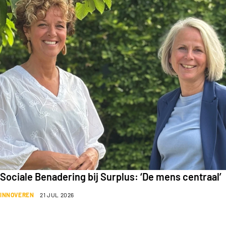
Sociale Benadering bij Surplus: ‘De mens centraal’
INNOVEREN
21 JUL 2026