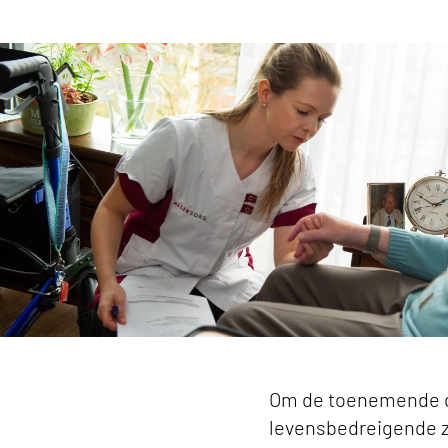
Kuipers: 'Zorgcoördinatie moet een belangrijke 
Om de toenemende dru
levensbedreigende z