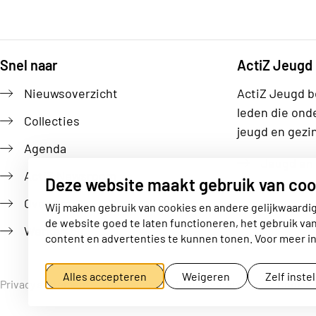
Snel naar
ActiZ Jeugd
Footer
Nieuwsoverzicht
ActiZ Jeugd b
leden die ond
Collecties
jeugd en gezi
Agenda
Jeugd en 
ActiZ Newsroom
Deze website maakt gebruik van coo
Over ActiZ
Wij maken gebruik van cookies en andere gelijkwaardi
de website goed te laten functioneren, het gebruik va
Werken bij
content en advertenties te kunnen tonen. Voor meer in
Alles accepteren
Weigeren
Zelf inste
Privacy statement
Disclaimer
Cookieverklaring
Cookie-