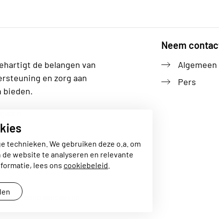
Neem contac
ehartigt de belangen van
Algemeen
ersteuning en zorg aan
Pers
n bieden.
gezin
kies
ge technieken. We gebruiken deze o.a. om
n de website te analyseren en relevante
formatie, lees ons
cookiebeleid
.
llen
instellingen aanpassen