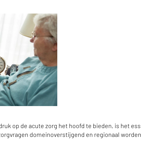
link om te delen
bijdrage leveren aan de toegankelijkheid van ac
k op de acute zorg het hoofd te bieden, is het esse
orgvragen domeinoverstijgend en regionaal worden