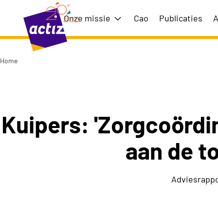
Naar hoofdinhoud
Naar menu
Onze missie
Cao
Publicaties
A
Toon submenu voor Onze m
Home
Naar de homepage
Kuipers: 'Zorgcoördi
aan de t
Adviesrappor