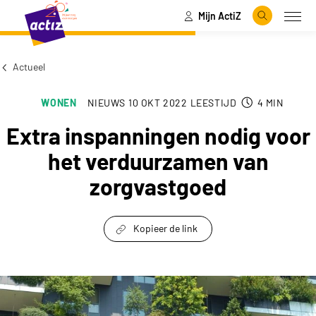
Mijn ActiZ
Naar hoofdinhoud
Naar menu
Zoeken
Open
Naar de homepage
Actueel
WONEN
NIEUWS
10 OKT 2022
LEESTIJD
4
MIN
Extra inspanningen nodig voor
het verduurzamen van
zorgvastgoed
Kopieer de link
link om te delen
Extra inspanningen nodig voor het verduurzam