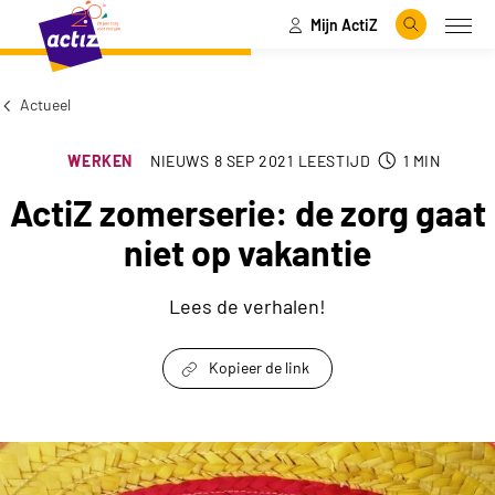
Mijn ActiZ
Naar hoofdinhoud
Naar menu
Zoeken
Open
Naar de homepage
Actueel
WERKEN
NIEUWS
8 SEP 2021
LEESTIJD
1
MIN
ActiZ zomerserie: de zorg gaat
niet op vakantie
Lees de verhalen!
Kopieer de link
link om te delen
ActiZ zomerserie: de zorg gaat niet op vakantie