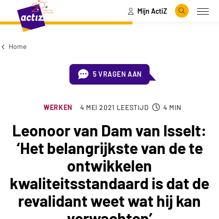
Mijn ActiZ
Naar hoofdinhoud
Naar menu
Zoeken
Open
Naar de homepage
Home
5 VRAGEN AAN
WERKEN
4 MEI 2021
LEESTIJD
4
MIN
Leonoor van Dam van Isselt:
‘Het belangrijkste van de te
ontwikkelen
kwaliteitsstandaard is dat de
revalidant weet wat hij kan
verwachten’