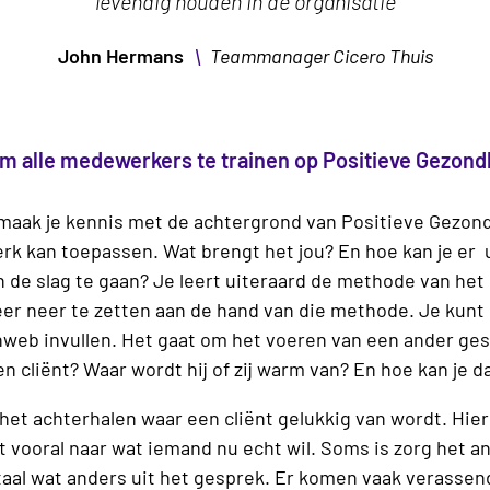
levendig houden in de organisatie
\
John Hermans
Teammanager Cicero Thuis
m alle medewerkers te trainen op Positieve Gezondh
 maak je kennis met de achtergrond van Positieve Gezondh
werk kan toepassen. Wat brengt het jou? En hoe kan je er 
 de slag te gaan? Je leert uiteraard de methode van het
eer neer te zetten aan de hand van die methode. Je kunt n
nweb invullen. Het gaat om het voeren van een ander ges
n cliënt? Waar wordt hij of zij warm van? En hoe kan je d
het achterhalen waar een cliënt gelukkig van wordt. Hierbi
jkt vooral naar wat iemand nu echt wil. Soms is zorg het 
aal wat anders uit het gesprek. Er komen vaak verassen