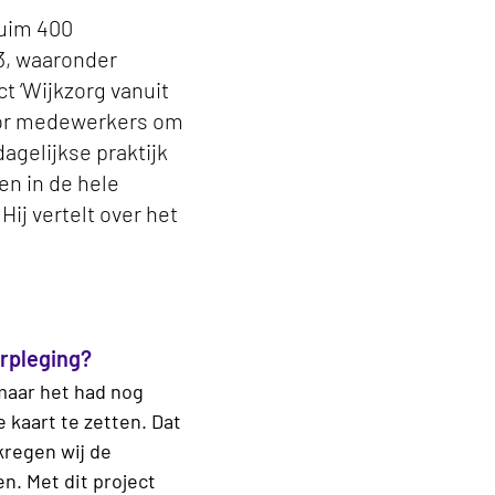
Ruim 400
23, waaronder
t ‘Wijkzorg vanuit
voor medewerkers om
agelijkse praktijk
en in de hele
ij vertelt over het
erpleging?
maar het had nog
 kaart te zetten. Dat
kregen wij de
n. Met dit project