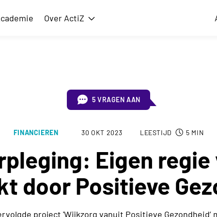
cademie
Over ActiZ
issie
Toon submenu voor Over ActiZ
5 VRAGEN AAN
FINANCIEREN
30 OKT 2023
LEESTIJD
5
MIN
pleging: Eigen regie 
kt door Positieve Ge
volgde project 'Wijkzorg vanuit Positieve Gezondheid’ m