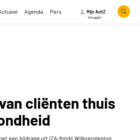
Actueel
Agenda
Pers
Mijn ActiZ
Zoeke
Inloggen
van cliënten thuis
zondheid
et een bijdrage uit IZA-fonds Wijkverpleging