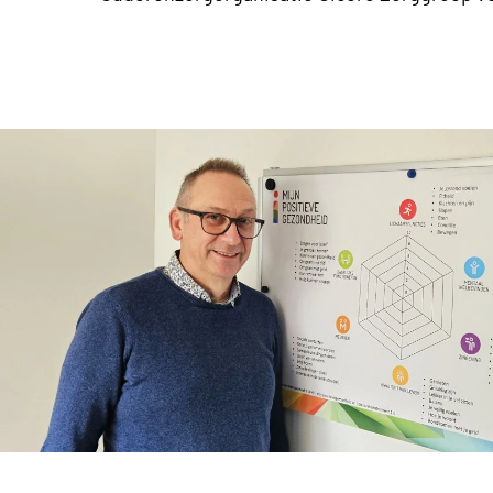
IZA-fonds Wijkverpleging: Eigen regie van clië