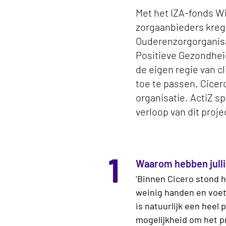
Met het IZA-fonds Wi
zorgaanbieders krege
Ouderenzorgorganisat
Positieve Gezondhei
de eigen regie van c
toe te passen. Cicer
organisatie. ActiZ s
verloop van dit proje
1
Waarom hebben julli
‘Binnen Cicero stond 
weinig handen en voete
is natuurlijk een heel
mogelijkheid om het pr