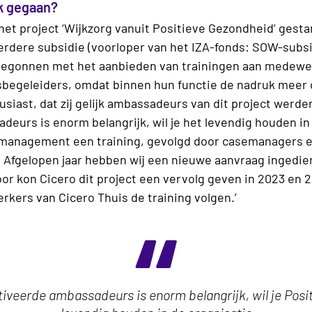
rk gegaan?
het project ‘Wijkzorg vanuit Positieve Gezondheid’ gestar
rdere subsidie (voorloper van het IZA-fonds: SOW-subsid
 begonnen met het aanbieden van trainingen aan medewer
begeleiders, omdat binnen hun functie de nadruk meer op 
iast, dat zij gelijk ambassadeurs van dit project werde
urs is enorm belangrijk, wil je het levendig houden in 
 management een training, gevolgd door casemanagers 
 Afgelopen jaar hebben wij een nieuwe aanvraag ingedien
or kon Cicero dit project een vervolg geven in 2023 en 2
erkers van Cicero Thuis de training volgen.’
iveerde ambassadeurs is enorm belangrijk, wil je Posi