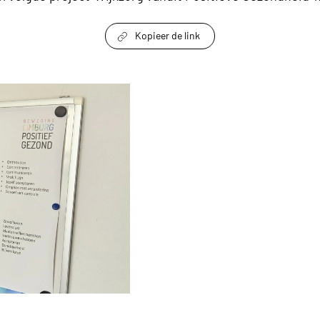
Kopieer de link
link om te delen
nten thuis versterkt door Positieve Gezondheid 