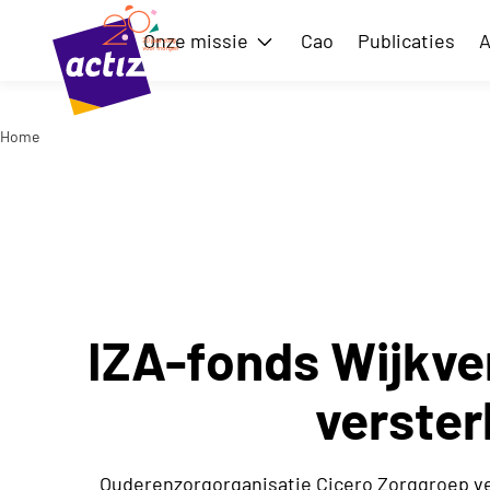
Naar hoofdinhoud
Naar menu
Onze missie
Cao
Publicaties
A
Toon submenu voor Onze m
Home
Naar de homepage
IZA-fonds Wijkver
verster
Ouderenzorgorganisatie Cicero Zorggroep ver