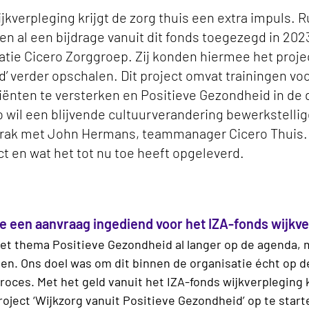
jkverpleging krijgt de zorg thuis een extra impuls. 
n al een bijdrage vanuit dit fonds toegezegd in 20
ie Cicero Zorggroep. Zij konden hiermee het projec
d’ verder opschalen. Dit project omvat trainingen 
liënten te versterken en Positieve Gezondheid in de d
o wil een blijvende cultuurverandering bewerkstellig
prak met John Hermans, teammanager Cicero Thuis. H
ct en wat het tot nu toe heeft opgeleverd.
e een aanvraag ingediend voor het IZA-fonds wijkv
het thema Positieve Gezondheid al langer op de agenda, 
n. Ons doel was om dit binnen de organisatie écht op de
 proces. Met het geld vanuit het IZA-fonds wijkverpleging 
oject ‘Wijkzorg vanuit Positieve Gezondheid’ op te starte