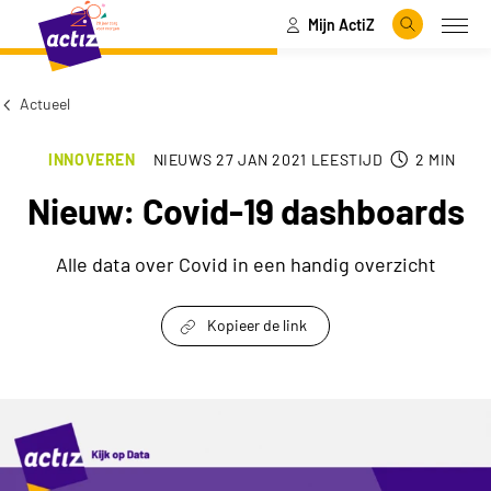
Mijn ActiZ
Naar hoofdinhoud
Naar menu
Zoeken
Open
Naar de homepage
Actueel
INNOVEREN
NIEUWS
27 JAN 2021
LEESTIJD
2
MIN
Nieuw: Covid-19 dashboards
Alle data over Covid in een handig overzicht
Kopieer de link
link om te delen
Nieuw: Covid-19 dashboards keyvisual