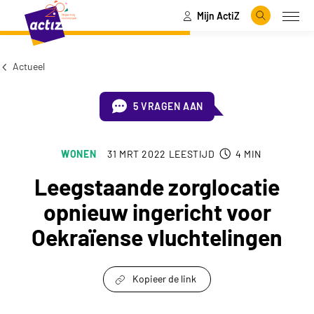
Mijn ActiZ
Naar hoofdinhoud
Naar menu
Zoeken
Open
Naar de homepage
Actueel
5 VRAGEN AAN
WONEN
31 MRT 2022
LEESTIJD
4
MIN
Leegstaande zorglocatie
opnieuw ingericht voor
Oekraïense vluchtelingen
Kopieer de link
link om te delen