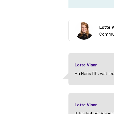
Lotte V
Commun
Lotte Vlaar
Ha Hans 🙋‍♀️, wat l
Lotte Vlaar
Ik las het advies v