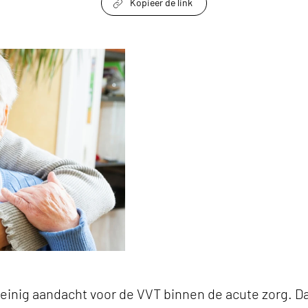
Kopieer de link
link om te delen
innen de acute zorg' keyvisual
weinig aandacht voor de VVT binnen de acute zorg. D