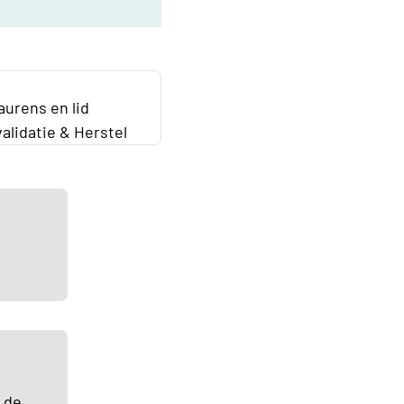
aurens en lid
alidatie & Herstel
t de