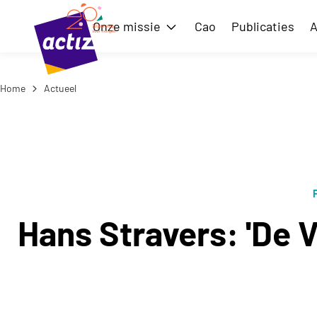
Naar hoofdinhoud
Naar menu
Onze missie
Cao
Publicaties
A
Toon submenu voor Onze m
Home
Actueel
Naar de homepage
Hans Stravers: 'De 