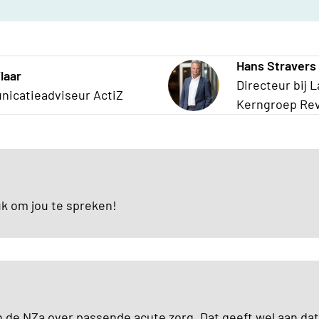
Hans Stravers
laar
Directeur bij L
icatieadviseur ActiZ
Kerngroep Rev
euk om jou te spreken!
an de NZa over passende acute zorg. Dat geeft wel aan da