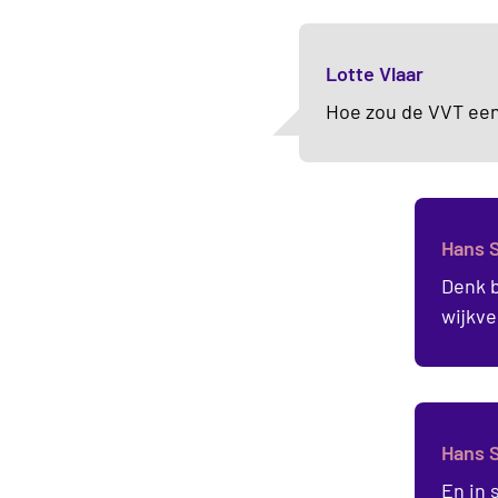
Lotte Vlaar
Hoe zou de VVT een
Hans 
Denk b
wijkve
Hans 
En in 