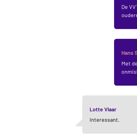
De VVT
ouder
Hans 
Met de
onmis
Lotte Vlaar
Interessant.