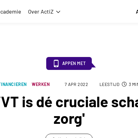
cademie
Over ActiZ
issie
Toon submenu voor Over ActiZ
APPEN MET
FINANCIEREN
WERKEN
7 APR 2022
LEESTIJD
3
MI
VVT is dé cruciale sch
zorg'