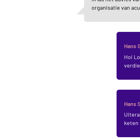
organisatie van acu
Hans 
Hoi Lo
verdie
Hans 
Uitera
keten 