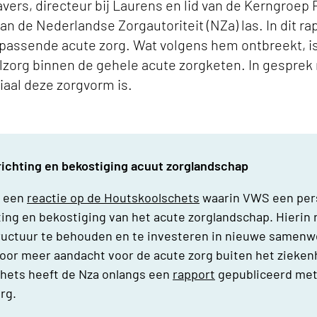
vers, directeur bij Laurens en lid van de Kerngroep 
van de Nederlandse Zorgautoriteit (NZa) las. In dit r
 passende acute zorg. Wat volgens hem ontbreekt, i
elzorg binnen de gehele acute zorgketen. In gesprek 
iaal deze zorgvorm is.
ichting en bekostiging acuut zorglandschap
l een
reactie op de Houtskoolschets
waarin VWS een pers
ing en bekostiging van het acute zorglandschap. Hierin 
ructuur te behouden en te investeren in nieuwe samen
voor meer aandacht voor de acute zorg buiten het ziekenh
hets heeft de Nza onlangs een
rapport
gepubliceerd met
org.