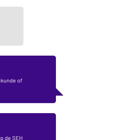
skunde of
op de SEH