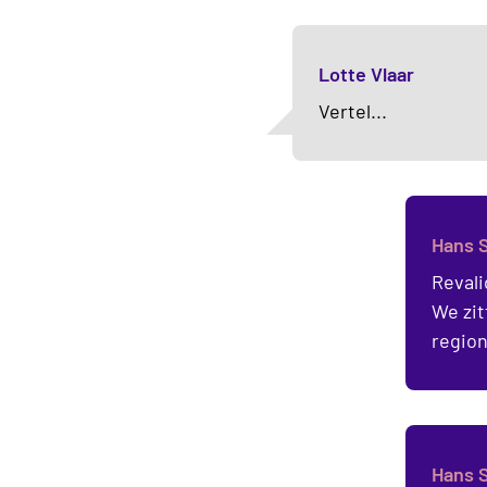
Lotte Vlaar
Vertel...
Hans 
Revali
We zit
region
Hans 