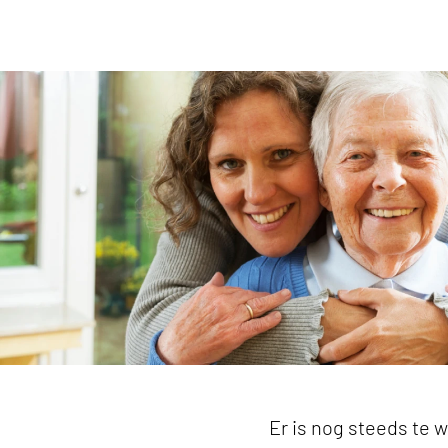
Hans Stravers: 'De VVT is dé cruciale schakel b
Er is nog steeds te 