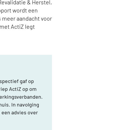
Revalidatie & Herstel,
apport wordt een
s meer aandacht voor
met ActiZ legt
pectief gaf op
riep ActiZ op om
werkingsverbanden.
uis. In navolging
 een advies over