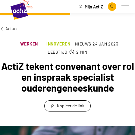
Mijn ActiZ
Naar hoofdinhoud
Naar menu
Zoeken
Open
Naar de homepage
Actueel
WERKEN
INNOVEREN
NIEUWS
24 JAN 2023
LEESTIJD
2
MIN
ActiZ tekent convenant over rol
en inspraak specialist
ouderengeneeskunde
Kopieer de link
link om te delen