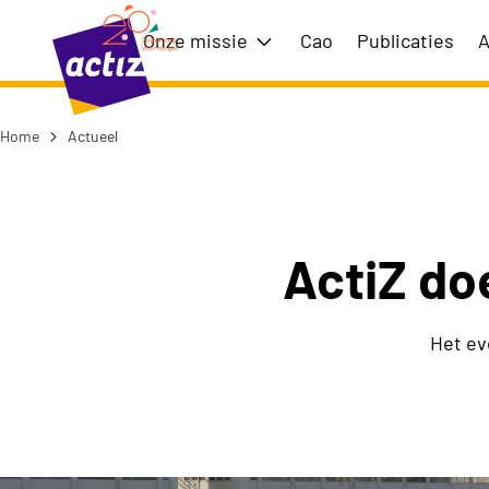
Naar hoofdinhoud
Naar menu
Onze missie
Cao
Publicaties
A
Toon submenu voor Onze m
Home
Actueel
Naar de homepage
ActiZ do
Het ev