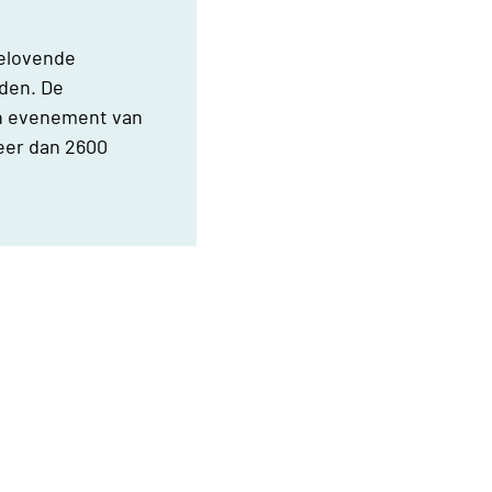
belovende
iden. De
gn evenement van
eer dan 2600