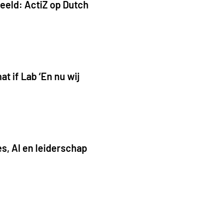
eeld: ActiZ op Dutch
t if Lab ‘En nu wij
s, AI en leiderschap