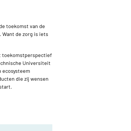
j de toekomst van de
Want de zorg is iets
t toekomstperspectief
chnische Universiteit
n ecosysteem
ucten die zij wensen
start.