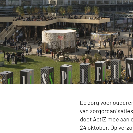
ActiZ doet mee aan Dutch Design Week keyvisu
De zorg voor oudere
van zorgorganisatie
doet ActiZ mee aan 
24 oktober. Op verz