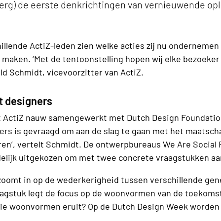
erg) de eerste denkrichtingen van vernieuwende op
hillende ActiZ-leden zien welke acties zij nu onderneme
aken. ‘Met de tentoonstelling hopen wij elke bezoeker b
ld Schmidt, vicevoorzitter van ActiZ.
 designers
 ActiZ nauw samengewerkt met Dutch Design Foundation
ers is gevraagd om aan de slag te gaan met het maatsch
ren’, vertelt Schmidt. De ontwerpbureaus We Are Social
delijk uitgekozen om met twee concrete vraagstukken aan
zoomt in op de wederkerigheid tussen verschillende gen
aagstuk legt de focus op de woonvormen van de toekoms
die woonvormen eruit? Op de Dutch Design Week worden 