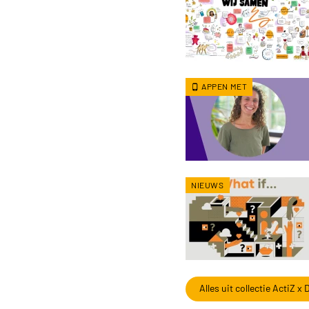
APPEN MET
NIEUWS
Alles uit collectie ActiZ 