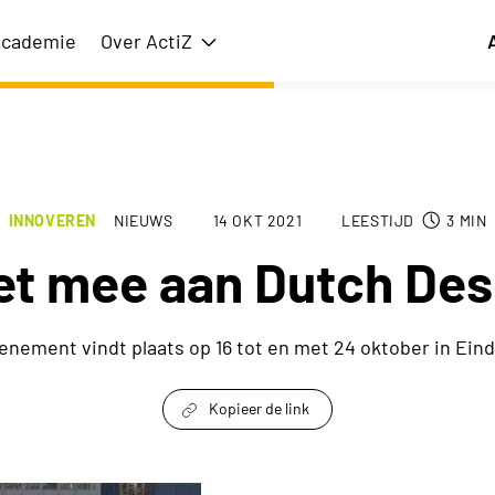
cademie
Over ActiZ
issie
Toon submenu voor Over ActiZ
INNOVEREN
NIEUWS
14 OKT 2021
LEESTIJD
3
MIN
et mee aan Dutch De
enement vindt plaats op 16 tot en met 24 oktober in Ein
Kopieer de link
link om te delen