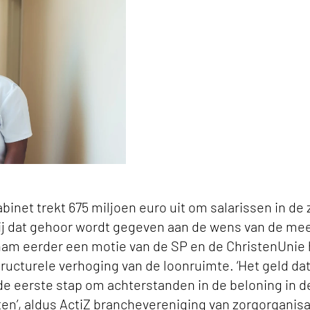
binet trekt 675 miljoen euro uit om salarissen in de
lij dat gehoor wordt gegeven aan de wens van de me
am eerder een motie van de SP en de ChristenUnie h
structurele verhoging van de loonruimte. ‘Het geld da
de eerste stap om achterstanden in de beloning in d
ten’, aldus ActiZ branchevereniging van zorgorganisa