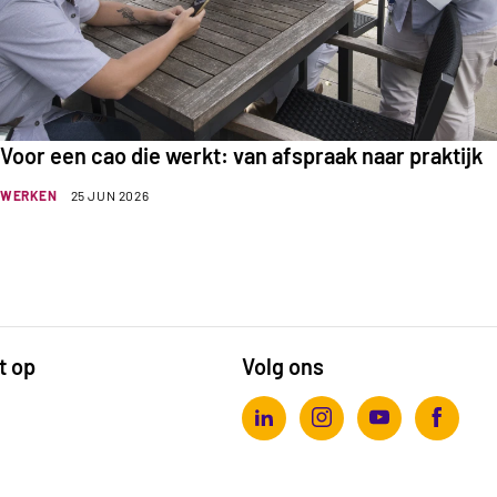
Voor een cao die werkt: van afspraak naar praktijk
WERKEN
25 JUN 2026
t op
Volg ons
Actiz linkedin
Actiz instagram
Actiz youtube
Actiz fa