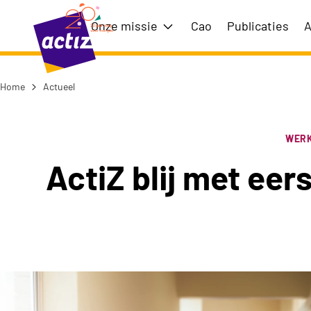
Naar hoofdinhoud
Naar menu
Onze missie
Cao
Publicaties
A
Toon submenu voor Onze m
Home
Actueel
Naar de homepage
WER
ActiZ blij met eer
ActiZ blij met eerste stap voor meer loonruimte