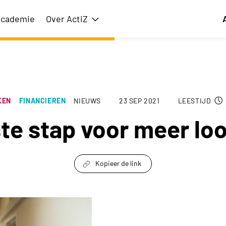
cademie
Over ActiZ
issie
Toon submenu voor Over ActiZ
KEN
FINANCIEREN
NIEUWS
23 SEP 2021
LEESTIJD
ste stap voor meer lo
Kopieer de link
link om te delen
 in de zorg keyvisual