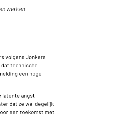
nen werken
rs volgens Jonkers
ok dat technische
 melding een hoge
e latente angst
r dat ze wel degelijk
k voor een toekomst met