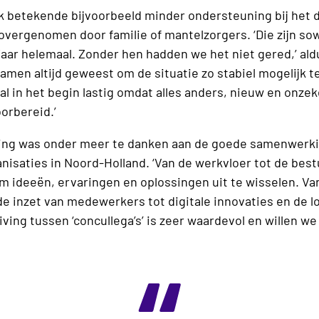
ijk betekende bijvoorbeeld minder ondersteuning bij het 
k overgenomen door familie of mantelzorgers. ‘Die zijn s
jaar helemaal. Zonder hen hadden we het niet gered,’ aldu
 Samen altijd geweest om de situatie zo stabiel mogelijk 
ral in het begin lastig omdat alles anders, nieuw en onze
orbereid.’
ding was onder meer te danken aan de goede samenwerki
anisaties in Noord-Holland. ‘Van de werkvloer tot de be
m ideeën, ervaringen en oplossingen uit te wisselen. Va
e inzet van medewerkers tot digitale innovaties en de l
ving tussen ‘concullega’s’ is zeer waardevol en willen w