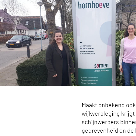
Wijkverpleging toont saamhorigheid en veerkra
Maakt onbekend ook 
wijkverpleging krijgt
schijnwerpers binnen
gedrevenheid en de h