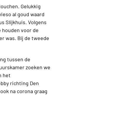
douchen. Gelukkig
owieso al goud waard
s Slijkhuis. Volgens
te houden voor de
ker was. Bij de tweede
ng tussen de
stuurskamer zoeken we
n het
obby richting Den
e ook na corona graag