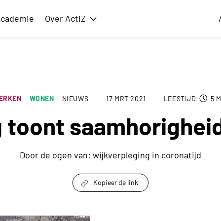
cademie
Over ActiZ
issie
Toon submenu voor Over ActiZ
ERKEN
WONEN
NIEUWS
17 MRT 2021
LEESTIJD
5
M
g toont saamhorigheid
Door de ogen van: wijkverpleging in coronatijd
Kopieer de link
link om te delen