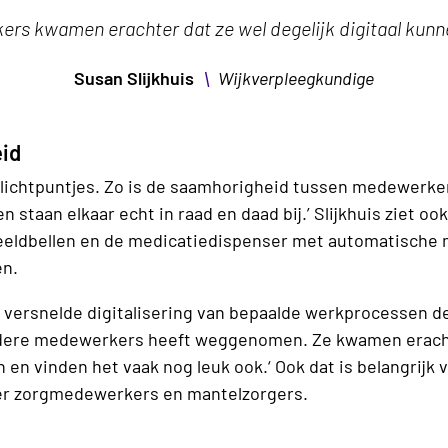
rs kwamen erachter dat ze wel degelijk digitaal kun
\
Susan Slijkhuis
Wijkverpleegkundige
id
lichtpuntjes. Zo is de saamhorigheid tussen medewerke
n staan elkaar echt in raad en daad bij.’ Slijkhuis ziet o
beeldbellen en de medicatiedispenser met automatische
en.
e versnelde digitalisering van bepaalde werkprocessen d
udere medewerkers heeft weggenomen. Ze kwamen erachte
 en vinden het vaak nog leuk ook.‘ Ook dat is belangrij
er zorgmedewerkers en mantelzorgers.