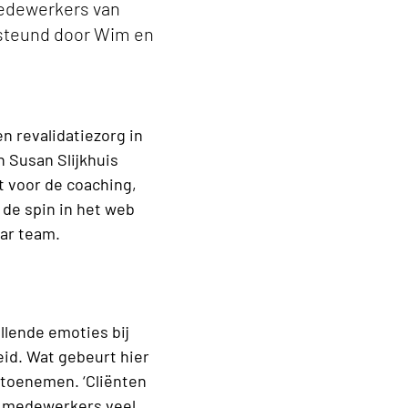
medewerkers van
steund door Wim en
n revalidatiezorg in
 Susan Slijkhuis
t voor de coaching,
 de spin in het web
aar team.
illende emoties bij
id. Wat gebeurt hier
d toenemen. ‘Cliënten
jl medewerkers veel