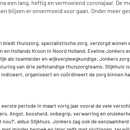
 na een lang, heftig en vermoeiend coronajaar. De 
n blijven er onvermoeid voor gaan. Onder meer ge
 biedt thuiszorg, specialistische zorg, verzorgd wonen e
en Hollands Kroon in Noord Holland. Eveline Jonkers en
ijk als teamleider en wijkverpleegkundige. Jonkers zorg
uring van drie zelfstandige thuiszorgteams. Slijkhuis is
 indiceert, organiseert en coördineert de zorg binnen h
 eerste periode in maart vorig jaar vooral de vele versch
rs. Angst, boosheid, onbegrip, verwarring en onzekerhe
t nou?’, aldus Slijkhuis. Jonkers zag ook de eenzaamhei
 met minder bezoek en later zelfs met sluitingen, terwi