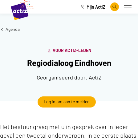
Mijn ActiZ
Naar hoofdinhoud
Naar menu
Zoeken
Open
Naar de homepage
Agenda
VOOR ACTIZ-LEDEN
Regiodialoog Eindhoven
Georganiseerd door:
ActiZ
Log in om aan te melden
Het bestuur graag met u in gesprek over in ieder
geval een tweetal onderwerpen. In de eerste plaats