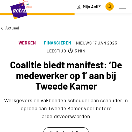
Mijn ActiZ
Naar hoofdinhoud
Naar menu
Zoeken
Open
Naar de homepage
Actueel
WERKEN
FINANCIEREN
NIEUWS
17 JAN 2023
LEESTIJD
3
MIN
Coalitie biedt manifest: ‘De
medewerker op 1’ aan bij
Tweede Kamer
Werkgevers en vakbonden schouder aan schouder in
oproep aan Tweede Kamer voor betere
arbeidsvoorwaarden