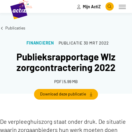
Mijn ActiZ
Naar hoofdinhoud
Naar menu
Zoeken
Open
Naar de homepage
Publicaties
FINANCIEREN
PUBLICATIE
30 MRT 2022
Publieksrapportage Wlz
zorgcontractering 2022
PDF | 5.99 MB
Download deze publicatie
De verpleeghuiszorg staat onder druk. De situatie
waarin zorgaanbieders hun werk moeten doen