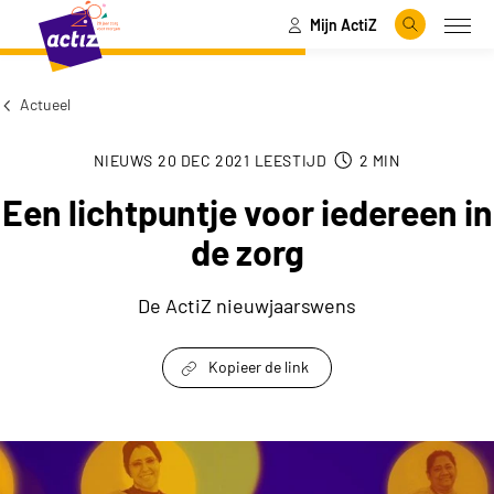
Mijn ActiZ
Naar hoofdinhoud
Naar menu
Zoeken
Open
Naar de homepage
Actueel
NIEUWS
20 DEC 2021
LEESTIJD
2
MIN
Een lichtpuntje voor iedereen in
de zorg
De ActiZ nieuwjaarswens
Kopieer de link
link om te delen
Een lichtpuntje voor iedereen in de zorg keyvis