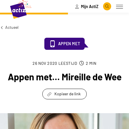
Mijn ActiZ
Naar hoofdinhoud
Naar menu
Zoeken
Open
Naar de homepage
Actueel
APPEN MET
26 NOV 2020
LEESTIJD
2
MIN
Appen met... Mireille de Wee
Kopieer de link
link om te delen
Appen met... Mireille de Wee keyvisual