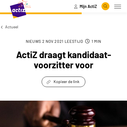
Mijn ActiZ
Naar hoofdinhoud
Naar menu
Zoeken
Open
Naar de homepage
Actueel
NIEUWS
2 NOV 2021
LEESTIJD
1
MIN
ActiZ draagt kandidaat-
voorzitter voor
Kopieer de link
link om te delen
ActiZ draagt kandidaat-voorzitter voor keyvisua