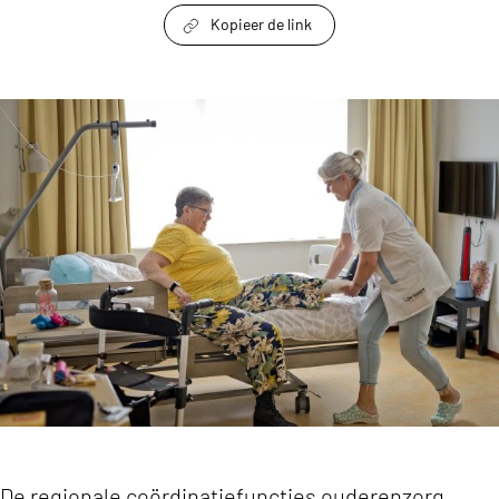
Kopieer de link
link om te delen
Regionale coördinatie onmisbaar voor herstel 
De regionale coördinatiefuncties ouderenzorg