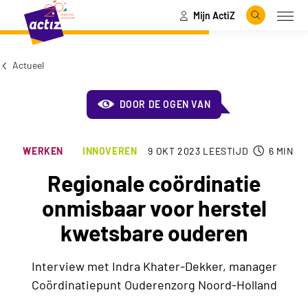
Mijn ActiZ
Naar hoofdinhoud
Naar menu
Zoeken
Open
Naar de homepage
Actueel
DOOR DE OGEN VAN
WERKEN
INNOVEREN
9 OKT 2023
LEESTIJD
6
MIN
Regionale coördinatie
onmisbaar voor herstel
kwetsbare ouderen
Interview met Indra Khater-Dekker, manager
Coördinatiepunt Ouderenzorg Noord-Holland