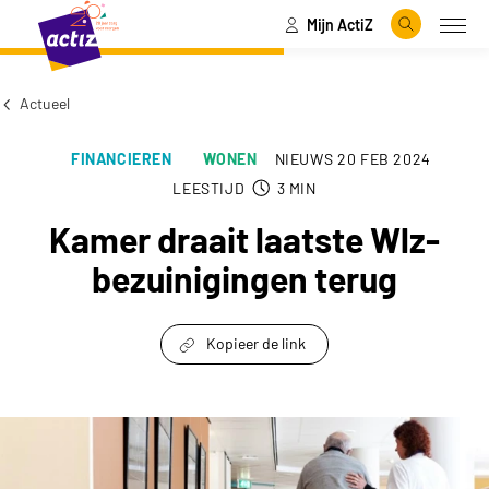
Mijn ActiZ
Naar hoofdinhoud
Naar menu
Zoeken
Open
Naar de homepage
Actueel
FINANCIEREN
WONEN
NIEUWS
20 FEB 2024
LEESTIJD
3
MIN
Kamer draait laatste Wlz-
bezuinigingen terug
Kopieer de link
link om te delen
Kamer draait laatste Wlz-bezuinigingen terug k