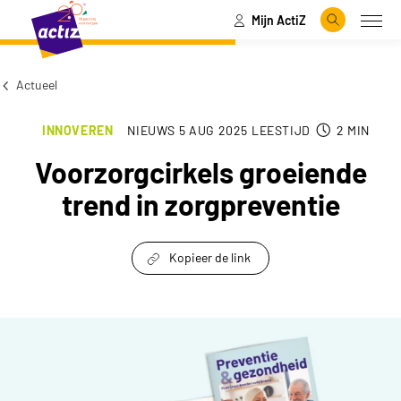
Mijn ActiZ
Naar hoofdinhoud
Naar menu
Zoeken
Open
Naar de homepage
Actueel
INNOVEREN
NIEUWS
5 AUG 2025
LEESTIJD
2
MIN
Voorzorgcirkels groeiende
trend in zorgpreventie
Kopieer de link
link om te delen
Voorzorgcirkels groeiende trend in zorgprevent