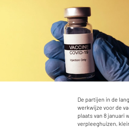
Langdurige zorg start 6 januari met vaccinaties
De partijen in de la
werkwijze voor de vac
plaats van 8 januar
verpleeghuizen, kle