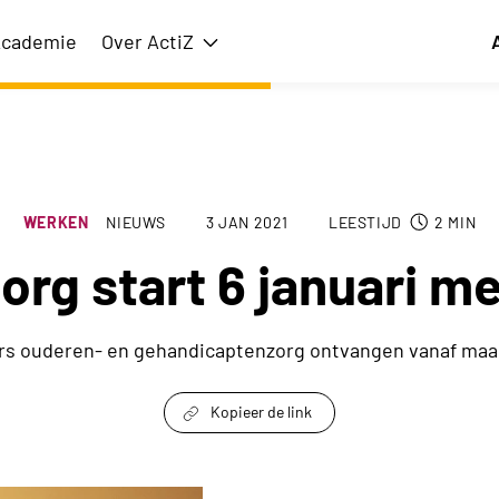
cademie
Over ActiZ
issie
Toon submenu voor Over ActiZ
WERKEN
NIEUWS
3 JAN 2021
LEESTIJD
2
MIN
org start 6 januari me
 ouderen- en gehandicaptenzorg ontvangen vanaf maa
Kopieer de link
link om te delen