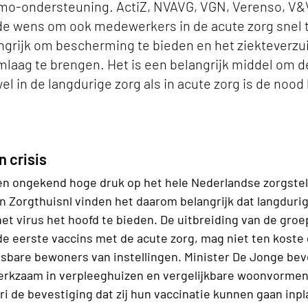
mo-ondersteuning. ActiZ, NVAVG, VGN, Verenso, V&
de wens om ook medewerkers in de acute zorg snel t
angrijk om bescherming te bieden en het ziekteverzu
aag te brengen. Het is een belangrijk middel om d
wel in de langdurige zorg als in acute zorg is de noo
 crisis
een ongekend hoge druk op het hele Nederlandse zorgstel
 Zorgthuisnl vinden het daarom belangrijk dat langdurig
t virus het hoofd te bieden. De uitbreiding van de gr
 de eerste vaccins met de acute zorg, mag niet ten koste
bare bewoners van instellingen. Minister De Jonge beve
rkzaam in verpleeghuizen en vergelijkbare woonvormen
i de bevestiging dat zij hun vaccinatie kunnen gaan inp