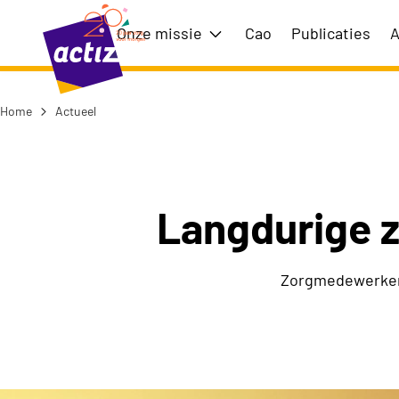
Naar hoofdinhoud
Naar menu
Onze missie
Cao
Publicaties
A
Toon submenu voor Onze m
Home
Actueel
Naar de homepage
Langdurige z
Zorgmedewerkers