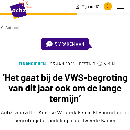
Mijn ActiZ
Naar hoofdinhoud
Naar menu
Zoeken
Open
Naar de homepage
Actueel
5 VRAGEN AAN
FINANCIEREN
23 JAN 2024
LEESTIJD
4
MIN
‘Het gaat bij de VWS-begroting
van dit jaar ook om de lange
termijn’
ActiZ voorzitter Anneke Westerlaken blikt vooruit op de
begrotingsbehandeling in de Tweede Kamer