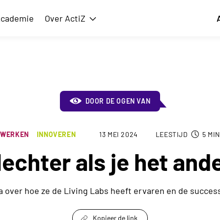
cademie
Over ActiZ
issie
Toon submenu voor Over ActiZ
DOOR DE OGEN VAN
WERKEN
INNOVEREN
13 MEI 2024
LEESTIJD
5
MIN
lechter als je het and
a over hoe ze de Living Labs heeft ervaren en de succes
Kopieer de link