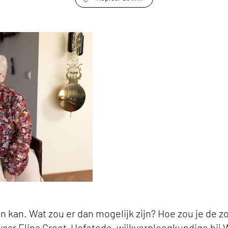
link om te delen
aat organiseren.' keyvisual
 kan. Wat zou er dan mogelijk zijn? Hoe zou je de z
 waar Elina Groot-Hofstede, wijkverpleegkundige bi