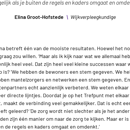
elijk als je buiten de regels en kaders omgaat en omden
\
Elina Groot-Hofstede
Wijkverpleegkundige
ina betreft één van de mooiste resultaten. Hoewel het nog
graag zou willen. ‘Maar als ik kijk naar wat we allemaal 
enlijk heel veel. Dat zijn heel veel kleine successen waar 
 op is? ‘We hebben de bewoners een stem gegeven. We he
ben mantelzorgers en netwerken een stem gegeven. E
npartners echt aanzienlijk verbeterd. We weten elkaar n
r directe lijntjes. Doordat je op het Trefpunt met elka
 maakt de verbinding veel gemakkelijker. Dat is echt een
eeft geleerd? ‘De zorg wordt niet slechter als je het ande
den zijn één manier om naar de zorg te kijken. Maar er 
ten de regels en kaders omgaat en omdenkt.’