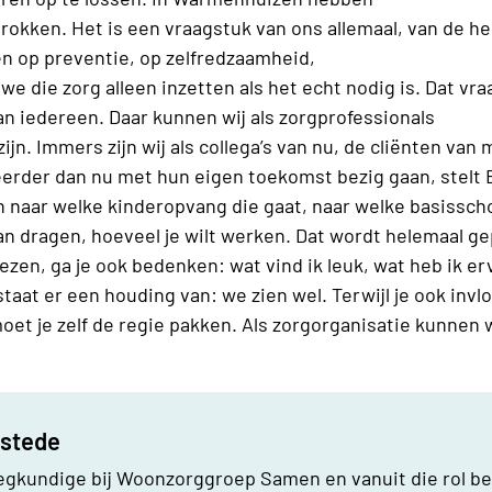
rokken. Het is een vraagstuk van ons allemaal, van de h
n op preventie, op zelfredzaamheid,
e die zorg alleen inzetten als het echt nodig is. Dat vra
n iedereen. Daar kunnen wij als zorgprofessionals
n. Immers zijn wij als collega’s van nu, de cliënten van 
der dan nu met hun eigen toekomst bezig gaan, stelt Eli
n naar welke kinderopvang die gaat, naar welke basissch
an dragen, hoeveel je wilt werken. Dat wordt helemaal gep
ezen, ga je ook bedenken: wat vind ik leuk, wat heb ik e
aat er een houding van: we zien wel. Terwijl je ook invl
et je zelf de regie pakken. Als zorgorganisatie kunnen w
fstede
eegkundige bij Woonzorggroep Samen en vanuit die rol be