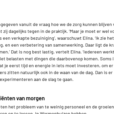
ingegeven vanuit de vraag hoe we de zorg kunnen blijven 
 zij dagelijks tegen in de praktijk. ‘Maar je moet er wel 
s een verkapte bezuiniging’, waarschuwt Elina. ‘Ik zie het
g, en een verbetering van samenwerking. Daar ligt de kr
.’ Dat is nog best lastig, vertelt Elina. ‘Iedereen werkt
k niet belasten met dingen die daarbovenop komen. Soms 
at je eerst tijd en energie in iets moet investeren, om er 
 zitten natuurlijk ook in de waan van de dag. Dan is er n
experimenteren aan de slag te gaan.
cliënten van morgen
ten het probleem van te weinig personeel en de groeien
beren op te lossen. In Warmenhuizen hebben