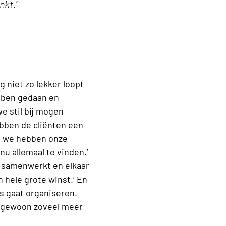
kt.’
 niet zo lekker loopt
hebben gedaan en
we stil bij mogen
bben de cliënten een
n we hebben onze
u allemaal te vinden.’
ar samenwerkt en elkaar
 hele grote winst.’ En
rs gaat organiseren.
is gewoon zoveel meer