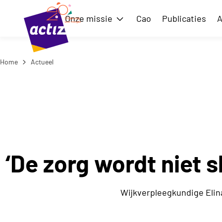
Naar hoofdinhoud
Naar menu
Onze missie
Cao
Publicaties
A
Toon submenu voor Onze m
Home
Actueel
Naar de homepage
‘De zorg wordt niet s
Wijkverpleegkundige Elin