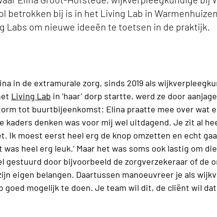
ol betrokken bij is in het Living Lab in Warmenhuiz
ng Labs om nieuwe ideeën te toetsen in de praktijk.
lina in de extramurale zorg, sinds 2019 als wijkverpleegk
het
Living Lab
in ‘haar’ dorp startte, werd ze door aanjage
orm tot buurtbijeenkomst: Elina praatte mee over wat er 
de kaders denken was voor mij wel uitdagend. Je zit al heel 
iet. Ik moest eerst heel erg de knop omzetten en echt gaan
at was heel erg leuk.’ Maar het was soms ook lastig om di
wel gestuurd door bijvoorbeeld de zorgverzekeraar of de o
 zijn eigen belangen. Daartussen manoeuvreer je als wij
zo goed mogelijk te doen. Je team wil dit, de cliënt wil dat