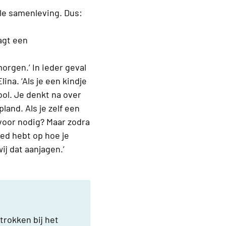
ele samenleving. Dus:
agt een
morgen.’ In ieder geval
na. ‘Als je een kindje
ool. Je denkt na over
land. Als je zelf een
rvoor nodig? Maar zodra
oed hebt op hoe je
ij dat aanjagen.’
trokken bij het