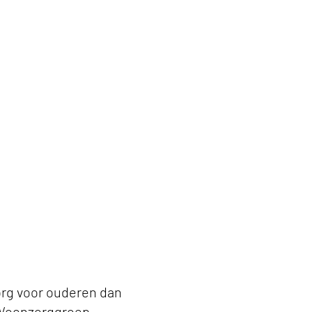
org voor ouderen dan
j Woonzorggroep