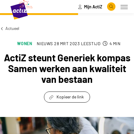
Mijn ActiZ
Naar hoofdinhoud
Naar menu
Zoeken
Open
Naar de homepage
Actueel
WONEN
NIEUWS
28 MRT 2023
LEESTIJD
4
MIN
ActiZ steunt Generiek kompas
Samen werken aan kwaliteit
van bestaan
Kopieer de link
link om te delen
ActiZ steunt Generiek kompas Samen werken aa