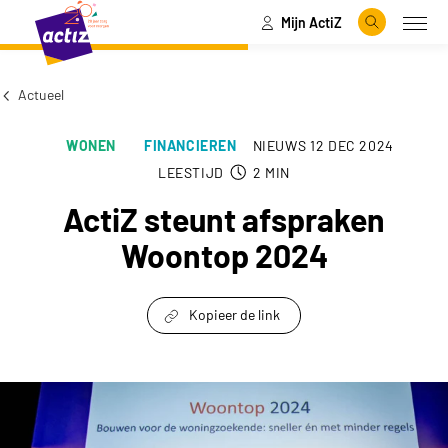
Mijn ActiZ
Naar hoofdinhoud
Naar menu
Zoeken
Open
Naar de homepage
Actueel
WONEN
FINANCIEREN
NIEUWS
12 DEC 2024
LEESTIJD
2
MIN
ActiZ steunt afspraken
Woontop 2024
Kopieer de link
link om te delen
ActiZ steunt afspraken Woontop 2024 keyvisua