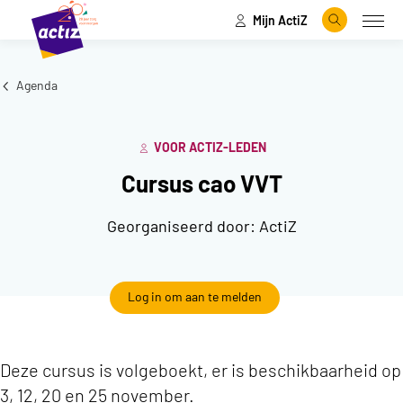
Mijn ActiZ
Naar hoofdinhoud
Naar menu
Zoeken
Open
Naar de homepage
Agenda
VOOR ACTIZ-LEDEN
Cursus cao VVT
Georganiseerd door:
ActiZ
Log in om aan te melden
Deze cursus is volgeboekt, er is beschikbaarheid op
3, 12, 20 en 25 november.