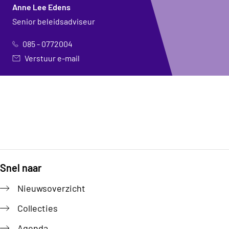
Anne Lee Edens
Senior beleidsadviseur
085 - 0772004
Verstuur e-mail
Snel naar
Footer
Nieuwsoverzicht
Collecties
Agenda