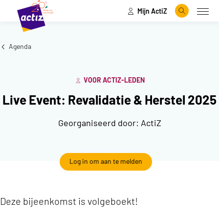
Mijn ActiZ
Naar hoofdinhoud
Naar menu
Zoeken
Open
Naar de homepage
Agenda
VOOR ACTIZ-LEDEN
Live Event: Revalidatie & Herstel 2025
Georganiseerd door:
ActiZ
Log in om aan te melden
Deze bijeenkomst is volgeboekt!