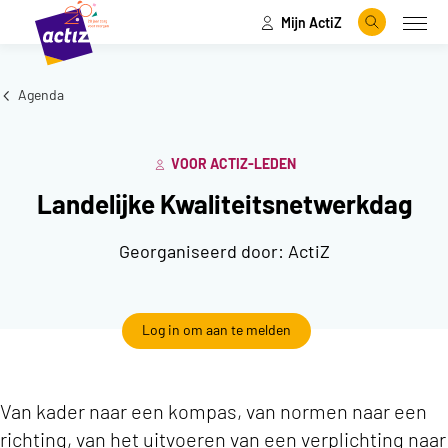
Mijn ActiZ
Naar hoofdinhoud
Naar menu
Zoeken
Open
Naar de homepage
Agenda
VOOR ACTIZ-LEDEN
Landelijke Kwaliteitsnetwerkdag
Georganiseerd door:
ActiZ
Log in om aan te melden
Van kader naar een kompas, van normen naar een
richting, van het uitvoeren van een verplichting naar