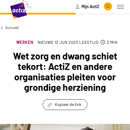
Mijn ActiZ
Naar hoofdinhoud
Naar menu
Zoeken
Open
Naar de homepage
Actueel
WERKEN
NIEUWS
13 JUN 2025
LEESTIJD
3
MIN
Wet zorg en dwang schiet
tekort: ActiZ en andere
organisaties pleiten voor
grondige herziening
Kopieer de link
link om te delen