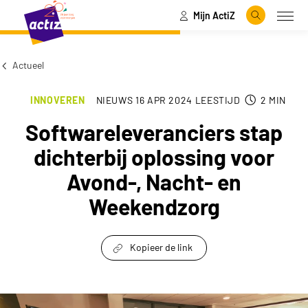
Mijn ActiZ
Naar hoofdinhoud
Naar menu
Zoeken
Open
Naar de homepage
Actueel
INNOVEREN
NIEUWS
16 APR 2024
LEESTIJD
2
MIN
Softwareleveranciers stap
dichterbij oplossing voor
Avond-, Nacht- en
Weekendzorg
Kopieer de link
link om te delen