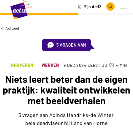
Mijn ActiZ
Naar hoofdinhoud
Naar menu
Zoeken
Open
Naar de homepage
Actueel
5 VRAGEN AAN
INNOVEREN
WERKEN
9 DEC 2024
LEESTIJD
4
MIN
Niets leert beter dan de eigen
praktijk: kwaliteit ontwikkelen
met beeldverhalen
5 vragen aan Adinda Hendriks-de Winter,
beleidsadviseur bij Land van Horne