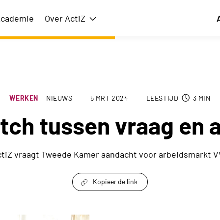
cademie
Over ActiZ
issie
Toon submenu voor Over ActiZ
WERKEN
NIEUWS
5 MRT 2024
LEESTIJD
3
MIN
tch tussen vraag en 
tiZ vraagt Tweede Kamer aandacht voor arbeidsmarkt 
Kopieer de link
link om te delen