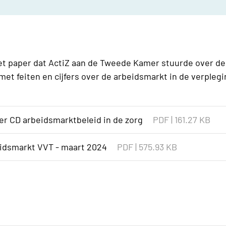
t paper dat ActiZ aan de Tweede Kamer stuurde over de
 met feiten en cijfers over de arbeidsmarkt in de verpleg
er CD arbeidsmarktbeleid in de zorg
PDF
|
161.27 KB
eidsmarkt VVT - maart 2024
PDF
|
575.93 KB