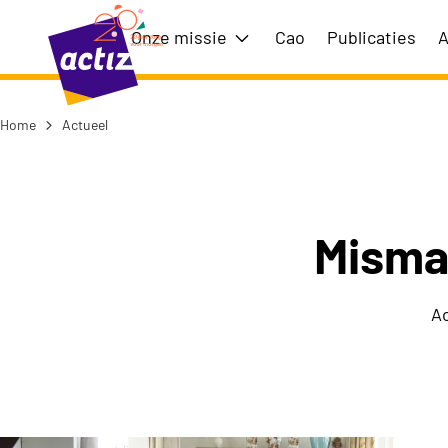
Naar hoofdinhoud
Naar menu
Onze missie
Cao
Publicaties
A
Toon submenu voor Onze m
Home
Actueel
Naar de homepage
Misma
Ac