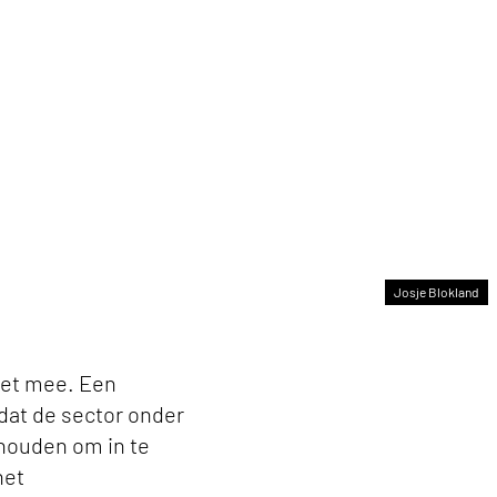
Josje Blokland
niet mee. Een
dat de sector onder
 houden om in te
het