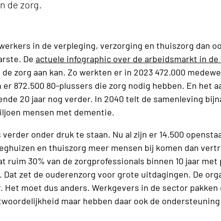
n de zorg.
rkers in de verpleging, verzorging en thuiszorg dan ooi
arste. De
actuele infographic over de arbeidsmarkt in de
n de zorg aan kan. Zo werkten er in 2023 472.000 medewe
n er 872.500 80-plussers die zorg nodig hebben. En het 
nde 20 jaar nog verder. In 2040 telt de samenleving bijna 
miljoen mensen met dementie.
verder onder druk te staan. Nu al zijn er 14.500 openst
eeghuizen en thuiszorg meer mensen bij komen dan vertr
dat ruim 30% van de zorgprofessionals binnen 10 jaar met
. Dat zet de ouderenzorg voor grote uitdagingen. De or
r. Het moet dus anders. Werkgevers in de sector pakken
woordelijkheid maar hebben daar ook de ondersteuning v