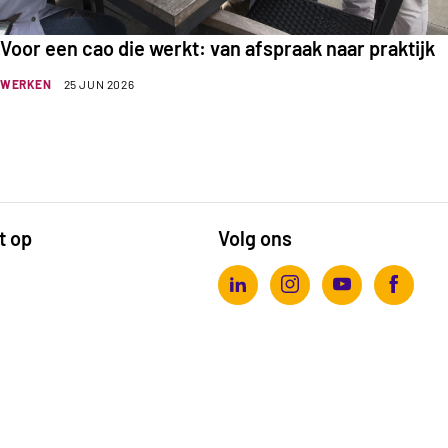
Voor een cao die werkt: van afspraak naar praktijk
WERKEN
25 JUN 2026
t op
Volg ons
Actiz linkedin
Actiz instagram
Actiz youtube
Actiz fa