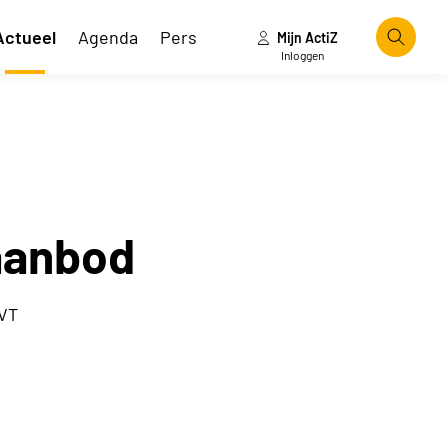
Actueel
Agenda
Pers
Mijn ActiZ
Zoeke
Inloggen
aanbod
VVT