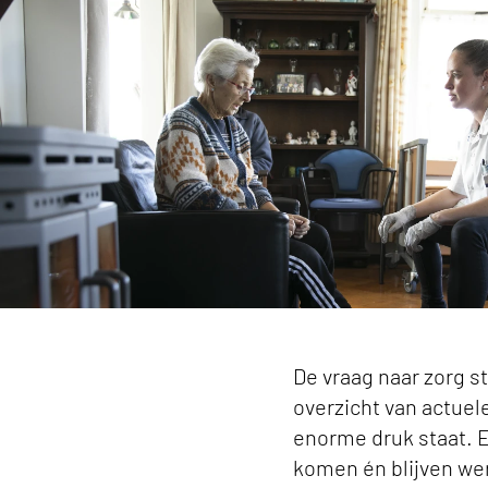
Mismatch tussen vraag en aanbod keyvisual
De vraag naar zorg st
overzicht van actuel
enorme druk staat. E
komen én blijven we