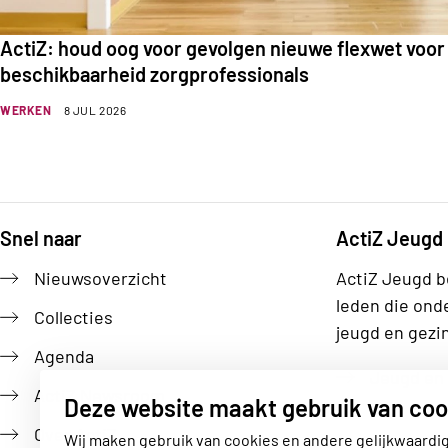
ActiZ: houd oog voor gevolgen nieuwe flexwet voor
beschikbaarheid zorgprofessionals
WERKEN
8 JUL 2026
Snel naar
ActiZ Jeugd
Footer
Nieuwsoverzicht
ActiZ Jeugd b
leden die ond
Collecties
jeugd en gezi
Agenda
Jeugd en 
ActiZ Newsroom
Deze website maakt gebruik van coo
Over ActiZ
Wij maken gebruik van cookies en andere gelijkwaardi