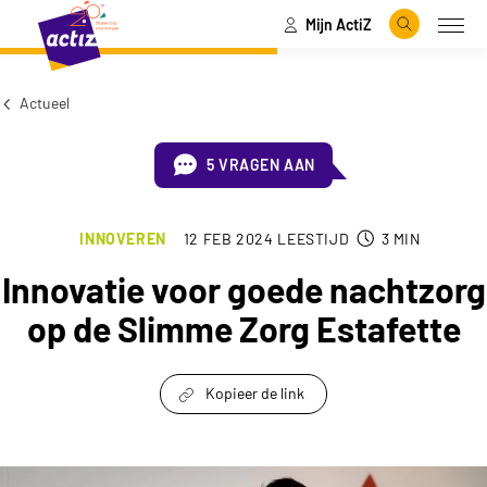
Mijn ActiZ
Naar hoofdinhoud
Naar menu
Zoeken
Open
Naar de homepage
Actueel
5 VRAGEN AAN
INNOVEREN
12 FEB 2024
LEESTIJD
3
MIN
Innovatie voor goede nachtzorg
op de Slimme Zorg Estafette
Kopieer de link
link om te delen